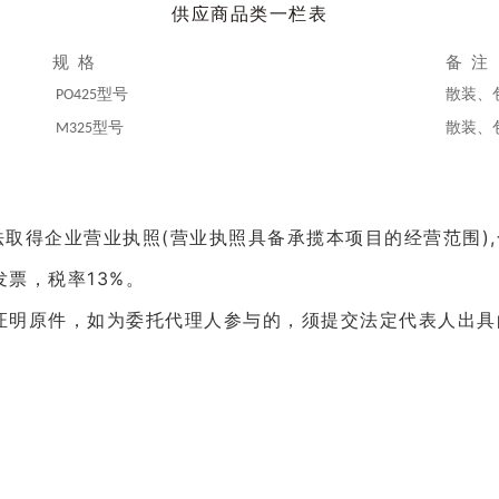
供应商品类一栏表
规
格
备
注
型号
散装、
PO425
型号
散装、
M325
法取得企业营业执照(营业
执照具备承揽本项目的经营范围
)
票，税率13%。
明原件，如为委托代理人参与的，须提交法定代表人出具的授权委