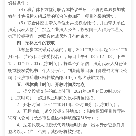
资格条件；
（
4）联合体各方签订联合体协议书后，不得再单独参加或
者与其他投标人组成新的联合体参加同一项目的采购活动。
（
5）联合体应由牵头单位出具授权委托书，并由牵头单位
法定代表人签字且加盖企业法人公章，授权同一人作为代理人，
办理投标事宜，对联合体成员均具有约束力。
四、招标文件的获取
凡有意参
本次
采购活动的，请于
202
1
年
9
月
23
日起至
202
1
年
9
月
29
日
（节假日不接受报名）
，每日上午
9
：
00
至
12
：
00
、下午
13
：
30
至
17
：
00
(
北京时间
)
，持单位介绍信、法定代表人身份证
明或授权委托书、个人身份证
、
到
湖南耀阳项目管理咨询有限公
司
（
长沙市岳麓区桐梓坡西路
518
号
）
报名获取文件。
五、投标截止时间、开标时间及地点
1、提交投标文件的截止时间：
2021
年
10
月
14
日
09
时
30
分
（北京时间），超过截止时间的投标将被拒绝。
2、开标时间：202
1
年
10
月
14
日
09
时
30
分（北京时间）。
3、开标地点（递交投标文件地点）：
湖南耀阳项目管理咨
询有限公司
（长沙市岳麓区桐梓坡西路
518
号）
；
4、
法定代表人
或授权代表须准时到会，出示身份证原件并
签名以示出席；否则，其投标将被拒绝。