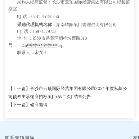
采购
人纪律监督
：长沙市云顶国际经营集团有限公司纪检监
察室
电
话：
0731-85150756
采购代理机构名称：
湖南耀阳项目管理咨询有限公司
电
话：
15974279732
地
址：
长沙市岳麓区桐梓坡西路
518
号
&nbsp;
联系人：
宋女士
【上一篇】
长沙市云顶国际经营集团有限公司2021年度私募公
司债券主承销商招标项目(第二次) 结果公告
【下一篇】
磋商邀请
联系云顶国际
友