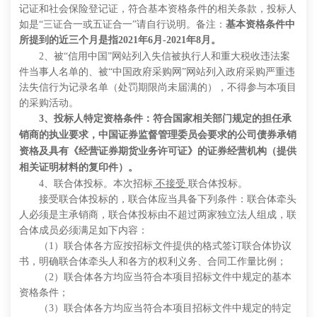
记证和社会保险登记证，符合基本资格条件的相关条款，投标人
如是“三证合一或五证合一”请自行说明。
备注：
基本资格条件中
所提到的近三个月是指
2021年6月-2021年8月
。
2、被“信用
中国
”网站列
入失信被执行人和重大税收违法案
件当事人名单的、被
“中国政府采购网”网站列入政府采购严重违
法失信行为记录名单（处罚期限尚未届满的），不得参与本项目
的采购活动。
3、投标人特定资格条件：
符合国家相关部门规定的担任承
销商的执业要求，中国证券监督管理委员会要求的公司债券承销
资格及具有《经营证券期货业务许可证》的证券经营机构（提供
相关证明材料的复印件）。
4、联合体投标。本次招标
不
接受
联合体投标。
接受联合体投标的，联合体应当具备下列条件：联合体牵头
人必须是主承销商，
联合体投标由
不超过
两
家独立法人组成
，
联
合体成员必须满足如下内容：
（
1）联合体各方应按招标文件提供的格式签订联合体协议
书，明确联合体牵头人和各方的权利义务、合同工作量比例；
（
2）联合体各方均应当符合本项目招标文件中规定的基本
资格条件；
（
3）联合体
各方均
应当符合本项目招标文件中规定的特定