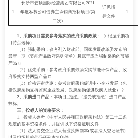
长沙市云顶国际经营集团有限公司2021
详见招
1
年度私募公司债券主承销商招标项目(第
1
标文件
二次)
1、采购项目需要
参考
落实的政府采购政策
：（
□根据采购项
目特点选择）
（
1）强制采购：
参考
列入财政部、国家发展改革委发布的
最新一期《节能产品政府采购清单》且属于应当强制采购的节能
产品
□
（
2）优先采购：
参考
政府采购鼓励采购节能环保产品、政
府采购支持两型产品
□
（
3）价格评审优惠：
参考
政府采购促进中小企业发展（包
括政府采购支持监狱企业发展、政府采购促进残疾人就业）
?
2、采购进口产品
：本项目
拒绝
（接受或拒绝）进口产品
投标。
三、投标人的资格要求
：
1、投标人
参考
《中华人民共和国政府采购法》第二十二条
规定的基本资格条件，并提供以下资格证明文件：
（
1）法人提交企业法人营业执照副本(或者法人登记证书)
以及组织机构代码证副本复印件；