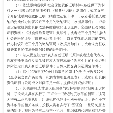
（
2）依法缴纳税收和社会保险费的证明材料,各提供下列材
料之一:①缴纳税收证明资料:《税务登记证》复印件，或者近三
个月依法缴纳税收的证明（纳税凭证复印件），或者委托他人缴
纳的委托代办协议和近三个月的缴纳证明（收据复印件），或者
法定征收机关出具的依法免缴税收的证明原件。②缴纳社会保险
证明资料：《社会保险登记证》复印件，或者近三个月依法缴纳
社会保险的证明（缴费凭证复印件），或者委托他人缴纳的委托
代办协议和近三个月的缴纳证明（收据复印件），或者法定征收
机关出具的依法免缴保险费的证明原件。
（
3）法人提交法定代表人身份证明书原件或者法定代表人
授权委托书原件及提供被授权人在投标单位近三个月的社保证明
并附法定代表人身份证明原件；自然人提交身份证明复印件；
（
4）
提供
2020年度经会计师事务所
审计的财务报告复印件
（至少包含资产负债表、利润表和现金流量表），或银行出具的
资信证明（公司成立时间不足一年，提供银行资信证明）。
（
5）其他说明:①非法人组织参与投标需提供的相关证明材
料。②投标人具有实行了“三证合一”登记制度改革的新证，视同
为持有工商营业执照、组织机构代码证和税务登记证，符合基本
资格条件的相关条款，投标人具有实行了“五证合一”登记制度改
革的新证，视同为持有工商营业执照、组织机构代码证和税务登