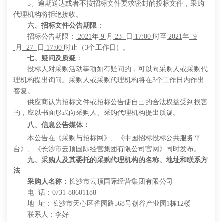
5
、
逾期送达或者不按
招标
文件要求密封
的投标
文件，
采购
代理机构将拒绝接
收。
六、招标文件公告期限
：
招标公告期限：
202
1
年
9
月
23
日
17:00
时至
202
1
年
9
月
27
日
17:00
时止（
3
个工作日）。
七、疑问及质疑
：
投标人对采购活动事项如有疑问的，可以向采购人或采购代
理机构提出询问。采购人或采购代理机构将在
3
个工作日内作出
答复。
供应商认为招标文件或
招标公告
使自己的合法权益受到损害
的，
应
以书面形式向采购人、采购代理机构提出质疑
。
八、信息公告媒体：
本公告在《采购与招标网》、《中国招标投标公共服务平
台》、《长沙市云顶国际经营集团有限公司官网》同时发布
。
九
、
采购人及其委托的采购代理机构的名称、地址和联系方
法
采购人名称：
长沙市云顶国际经营集团有限公司
电
话：
0731-88601188
地
址：
长沙市天心区雀园路
568号创谷产业园1栋12楼
联系人：
李好