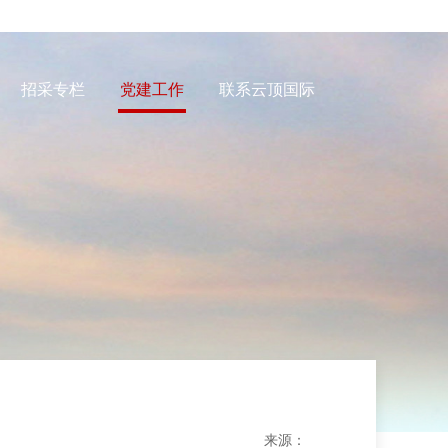
招采专栏
党建工作
联系云顶国际
来源：