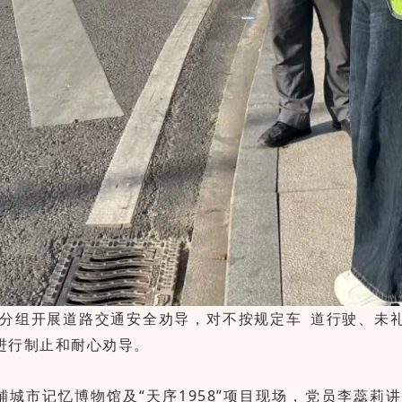
小红旗，分组开展道路交通安全劝导，对不按规定车道行
进行制止和耐心劝导。
铺城市记忆博物馆及
“天序1958”项目现场，党员李蕊