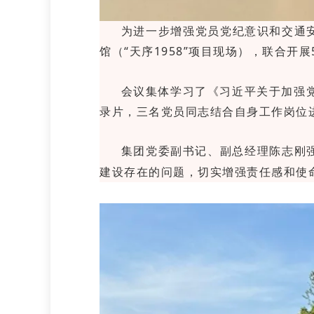
为进一步增强党员党纪意识
和
交通
馆（“天序1958”项目现场），联合开
会议集体学习了《习近平关于加强党的
录片，三名党员同志结合自身工作岗位
集团党委副书记、副总经理陈志刚强
建设存在的问题，切实增强责任感和使