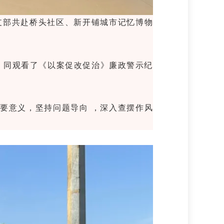
、二党支部共赴桥头社区、新开铺城市记忆博物
同观看了《以案促改促治》廉政警示纪
义，坚持问题导向，深入查摆作风