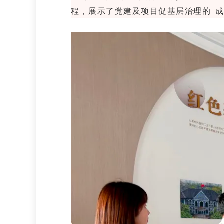
程，展示了党建及项目促基层治理的