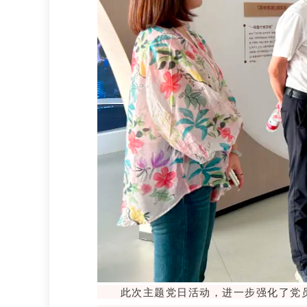
此次主题党日活动，进一步强化了